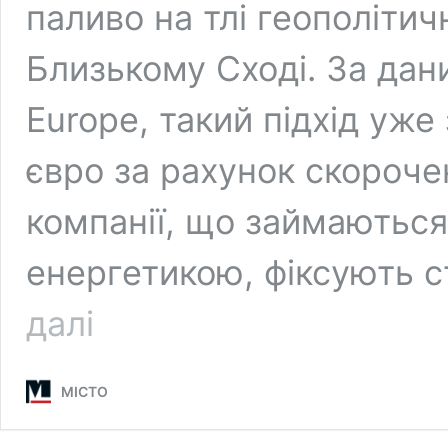
паливо на тлі геополітич
Близькому Сході. За дан
Europe, такий підхід уж
євро за рахунок скороче
компанії, що займаютьс
енергетикою, фіксують 
У
далі
Європі
набирають
популярності
МІСТО
«сонячні»
огорожі:
«плюси»