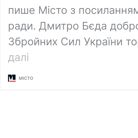
пише Місто з посиланням 
ради. Дмитро Бєда добр
Збройних Сил України то
Вінниця
далі
прощається
з
23-
МІСТО
річним
захисником
Дмитром
Бєдою