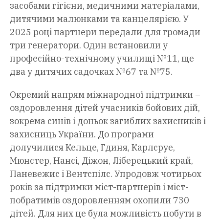
засобами гігієни, медичними матеріалами,
дитячими малюнками та канцелярією. У
2025 році партнери передали для громади
три генератори. Один встановили у
професійно-технічному училищі №11, ще
два у дитячих садочках №67 та №75.
Окремий напрям міжнародної підтримки –
оздоровлення дітей учасників бойових дій,
зокрема синів і доньок загиблих захисників і
захисниць України. До програми
долучилися Кельце, Гдиня, Карлсруе,
Мюнстер, Нансі, Діжон, Ліберецький край,
Паневежис і Вентспілс. Упродовж чотирьох
років за підтримки міст-партнерів і міст-
побратимів оздоровленням охопили 730
дітей. Для них це була можливість побути в