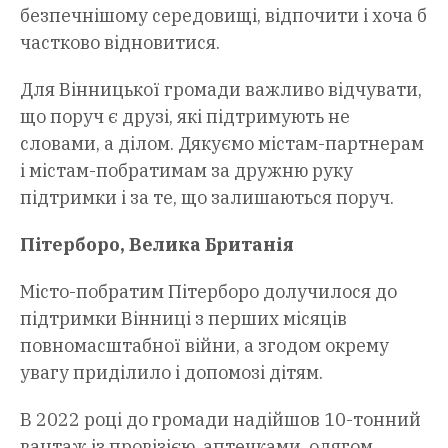
безпечнішому середовищі, відпочити і хоча б
частково відновитися.
Для Вінницької громади важливо відчувати,
що поруч є друзі, які підтримують не
словами, а ділом. Дякуємо містам-партнерам
і містам-побратимам за дружню руку
підтримки і за те, що залишаються поруч.
Пітерборо, Велика Британія
Місто-побратим Пітерборо долучилося до
підтримки Вінниці з перших місяців
повномасштабної війни, а згодом окрему
увагу приділило і допомозі дітям.
В 2022 році до громади надійшов 10-тонний
вантаж із провізією, аптечками, одягом,