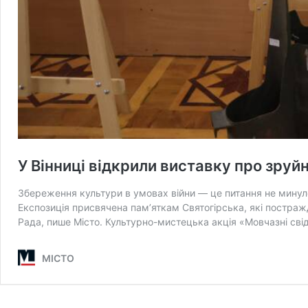
У Вінниці відкрили виставку про зру
Збереження культури в умовах війни — це питання не минуло
Експозиція присвячена пам’яткам Святогірська, які постраж
Рада, пише Місто. Культурно-мистецька акція «Мовчазні свід
МІСТО