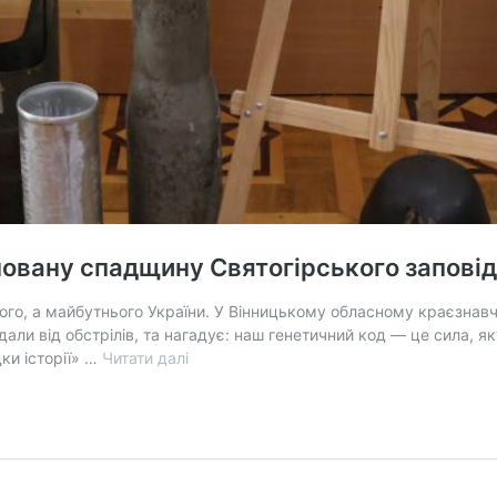
йновану спадщину Святогірського запові
го, а майбутнього України. У Вінницькому обласному краєзнавчо
дали від обстрілів, та нагадує: наш генетичний код — це сила, 
У
ки історії» …
Читати далі
Вінниці
відкрили
виставку
про
зруйновану
спадщину