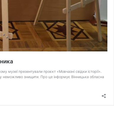
дника
му музеї презентували проєкт «Мовчазні свідки історії».
яку неможливо знищити. Про це інформує Вінницька обласна