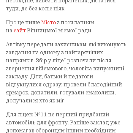
необхідне, вивезти поранених, дістатися
туди, де без коліс ніяк.
Про це пише
Місто
з посиланням
на
сайт
Вінницької міської ради.
Автівку передали захисникам, які виконують
завдання на одному з найгарячіших
напрямків. Збір у ліцеї розпочали після
звернення військового, чоловіка випускниці
закладу. Діти, батьки й педагоги
відгукнулися одразу: провели благодійний
ярмарок, донатили, готували смаколики,
долучалися хто як міг.
Для ліцею №11 це перший придбаний
автомобіль для фронту. Раніше заклад уже
допомагав оборонцям іншим необхідним