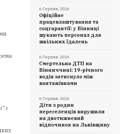
6 Серпня, 2026
Офіційне
працевлаштування та
соцгарантії: у Вінниці
ами
шукають персонал для
шкільних їдалень
крема
6 Серпня, 2026
Смертельна ДТП на
Вінниччині: 19-річного
водія затиснуло між
вантажівками
6 Серпня, 2026
Діти з родин
і” є
переселенців вирушили
на двотижневий
відпочинок на Львівщину
яких