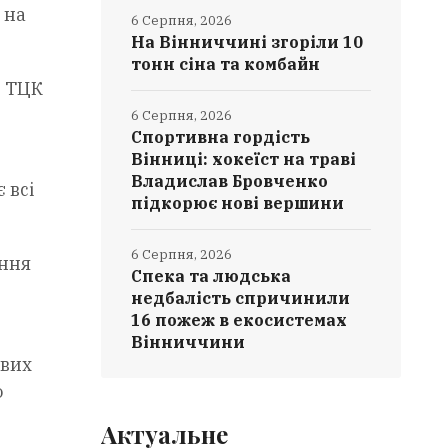
 на
6 Серпня, 2026
На Вінниччині згоріли 10
тонн сіна та комбайн
е ТЦК
6 Серпня, 2026
Спортивна гордість
Вінниці: хокеїст на траві
Владислав Бровченко
 всі
підкорює нові вершини
6 Серпня, 2026
ення
Спека та людська
недбалість спричинили
16 пожеж в екосистемах
Вінниччини
ових
о
Актуальне