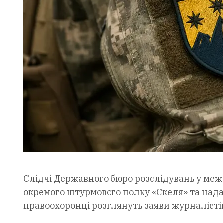
Слідчі Державного бюро розслідувань у межах
окремого штурмового полку «Скеля» та надад
правоохоронці розглянуть заяви журналісті