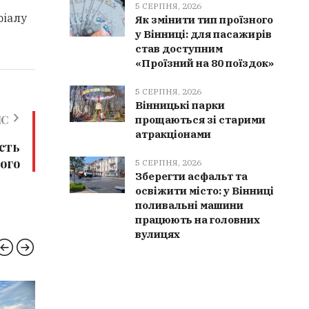
5 СЕРПНЯ, 2026
ріалу
Як змінити тип проїзного
у Вінниці: для пасажирів
став доступним
«Проїзний на 80 поїздок»
5 СЕРПНЯ, 2026
Вінницькі парки
ИС
прощаються зі старими
атракціонами
есть
ого
5 СЕРПНЯ, 2026
Зберегти асфальт та
освіжити місто: у Вінниці
поливальні машини
працюють на головних
вулицях
ВІННИЧЧИНА
РЯТУ