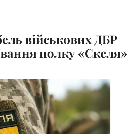
бель військових ДБР
ування полку «Скеля»