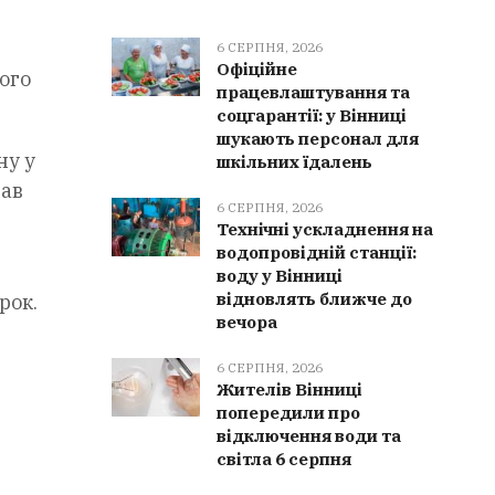
6 СЕРПНЯ, 2026
Офіційне
ого
працевлаштування та
соцгарантії: у Вінниці
шукають персонал для
ну у
шкільних їдалень
лав
6 СЕРПНЯ, 2026
Технічні ускладнення на
водопровідній станції:
воду у Вінниці
відновлять ближче до
рок.
вечора
6 СЕРПНЯ, 2026
Жителів Вінниці
попередили про
відключення води та
світла 6 серпня