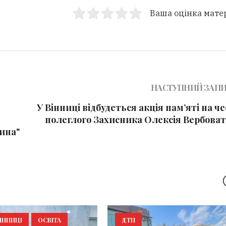
Ваша оцінка мате
НАСТУПНИЙ ЗАП
У Вінниці відбудеться акція пам’яті на ч
полеглого Захисника Олексія Вербоват
ина"
ІННИЦІ
ОСВІТА
ДТП