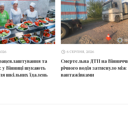
2026
6 СЕРПНЯ, 2026
рацевлаштування та
Смертельна ДТП на Вінниччин
: у Вінниці шукають
річного водія затиснуло між
ля шкільних їдалень
вантажівками