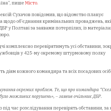
їна”, пише
Місто
.
ксій Сухачов повідомив, що відомство планує
а щодо об’єднання кримінальних проваджень, які
БР у Полтаві за заявами потерпілих, із матеріал
Бюро.
ідчі комплексно перевірятимуть усі обставини, зо
лужбовців у 425-му окремому штурмовому полку
ть діям кожного командира та всіх посадових осіб
чування окремих проблем. Те, що про командира “Скел
не було можливих порушень», – заявив очільник ДБР.
 під час розслідування перевірять обставини, за 