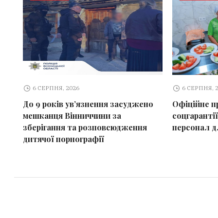
6 СЕРПНЯ, 2026
6 СЕРПНЯ, 
До 9 років ув’язнення засуджено
Офіційне п
мешканця Вінниччини за
соцгарантії
зберігання та розповсюдження
персонал д
дитячої порнографії