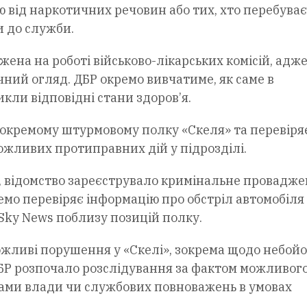
ю від наркотичних речовин або тих, хто перебуває
и до служби.
жена на роботі військово-лікарських комісій, адж
ий огляд. ДБР окремо вивчатиме, як саме в
кли відповідні стани здоров’я.
окремому штурмовому полку «Скеля» та перевіряє
ожливих протиправних дій у підрозділі.
, відомство зареєструвало кримінальне провадж
емо перевіряє інформацію про обстріл автомобіля
Sky News поблизу позицій полку.
ожливі порушення у «Скелі», зокрема щодо небой
ДБР розпочало розслідування за фактом можливог
ами влади чи службових повноважень в умовах