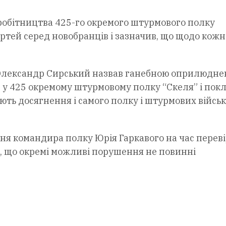
робітництва 425-го окремого штурмового полку
ртей серед новобранців і зазначив, що щодо кожн
Олександр Сирський назвав ганебною оприлюдне
в у 425 окремому штурмовому полку “Скеля” і пок
нюють досягнення і самого полку і штурмових військ
ня командира полку Юрія Гаркавого на час переві
, що окремі можливі порушення не повинні