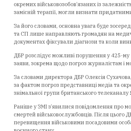
окремих військовозобов’язаних із залежніст
замісній терапії, могли визнати придатним
За його словами, основна увага буде зосеред
та СП лише направляють громадян на медичн
документах фіксували діагнози та коли вини
ДБР розслідує можливі порушення у 425-му 
заяви, зокрема щодо погроз журналістам і м
За словами директора ДБР Олексія Сухачова
за фактом погроз представниці медіа та окр
знімальної групи британського телеканалу 
Раніше у ЗМІ з’явилися повідомлення про м
смертей військовослужбовців. Після цього 
перевищення військовими посадовими особ
воєнного стану.