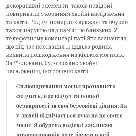
декоративні елементи, також невідомі
повиривали з корінням хвойні насадження
та квіти. Родичі померлих вражені та обурені
такою наругою над пам’яттю близьких. У
телефонному коментарі пані Яна зазначила,
що під час поховання її дядька родина
виявила пошкодження на кількох могилах.
За її словами, було зрізано хвойні
насадження, потрощено квіти.
Сплюндрування могил промовисто
свідчить, про відчуття повної
безкарності за свої безсовісні діяння. Як
у людей піднімається рука на це святе
місце. Я обурена подією і закликаю
правоохоронців розслідувати цей