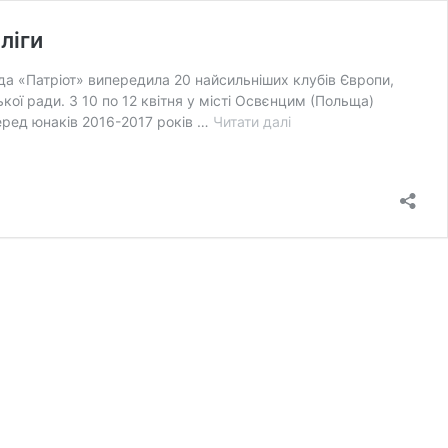
ліги
да «Патріот» випередила 20 найсильніших клубів Європи,
кої ради. З 10 по 12 квітня у місті Освєнцим (Польща)
Хокейний
серед юнаків 2016-2017 років …
Читати далі
тріумф
у
Польщі:
вінницький
«Патріот»
став
чемпіоном
Карпатської
ліги