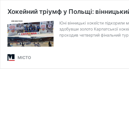
Хокейний тріумф у Польщі: вінницький
Юні вінницькі хокеїсти підкорили
здобувши золото Карпатської хокейн
проходив четвертий фінальний тур 
МІСТО