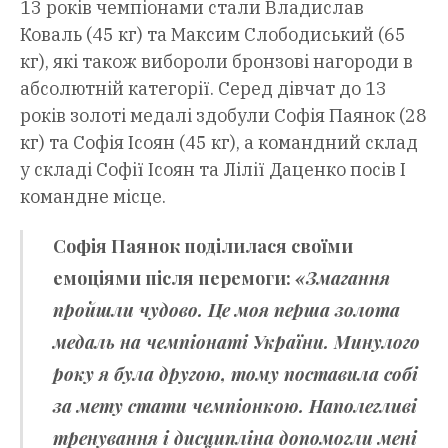
13 років чемпіонами стали Владислав
Коваль (45 кг) та Максим Слободиський (65
кг), які також вибороли бронзові нагороди в
абсолютній категорії. Серед дівчат до 13
років золоті медалі здобули Софія Паянок (28
кг) та Софія Ісоян (45 кг), а командний склад
у складі Софії Ісоян та Лілії Даценко посів І
командне місце.
Софія Паянок
поділилася своїми
емоціями після перемоги:
«Змагання
пройшли чудово. Це моя перша золота
медаль на чемпіонаті України. Минулого
року я була другою, тому поставила собі
за мету стати чемпіонкою. Наполегливі
тренування і дисципліна допомогли мені