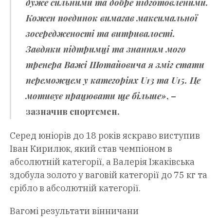
дуже сильними та добре підготовленими.
Кожен поєдинок вимагав максимальної
зосередженості та витривалості.
Завдяки підтримці та знанням мого
тренера Важі Шотайовича я зміг стати
переможцем у категоріях U13 та U15. Це
мотивує працювати ще більше»
, –
зазначив спортсмен.
Серед юніорів до 18 років яскраво виступив
Іван Кирилюк, який став чемпіоном в
абсолютній категорії, а Валерія Іжаківська
здобула золото у ваговій категорії до 75 кг та
срібло в абсолютній категорії.
Вагомі результати вінничани