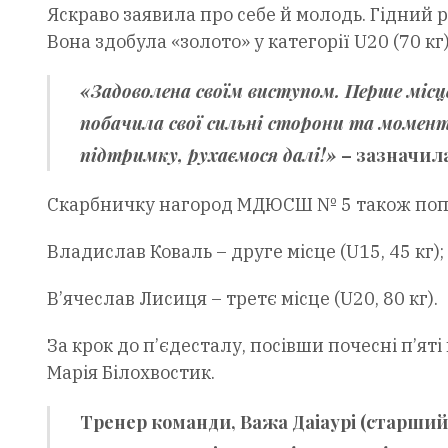
Яскраво заявила про себе й молодь. Гідний
Вона здобула «золото» у категорії U20 (70 кг)
«Задоволена своїм виступом. Перше місце 
побачила свої сильні сторони та момент
підтримку, рухаємося далі!»
– зазначил
Скарбничку нагород МДЮСШ № 5 також поп
Владислав Коваль – друге місце (U15, 45 кг);
В’ячеслав Лисиця – третє місце (U20, 80 кг).
За крок до п’єдесталу, посівши почесні п’ят
Марія Білохвостик.
Тренер команди,
Важа Даіаурі
(старший)