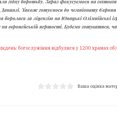
ли гідну боротьбу. Зараз фокусуємося на світовій 
у Дананзі. Також готуємося до чемпіонату Європи
а боролася за ліцензію на Юнацькі Олімпійські іг
с на європейській першості. Будемо готуватися, ча
кдень: богослужіння відбулися у 1200 храмах обл
Ваша оцінка мате