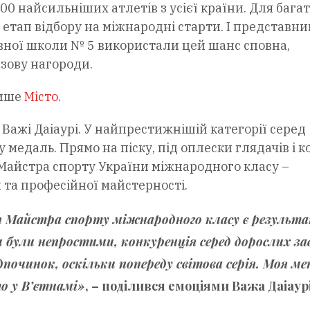
 найсильніших атлетів з усієї країни. Для багать
 етап відбору на міжнародні старти. І представни
вної школи № 5 використали цей шанс сповна,
нзову нагороди.
пише
Місто
.
Важі Даіаурі. У найпрестижнішій категорії серед
 медаль. Прямо на піску, під оплески глядачів і к
Майстра спорту України міжнародного класу –
 та професійної майстерності.
ня Майстра спорту міжнародного класу є результ
ли були непростими, конкуренція серед дорослих з
дпочинок, оскільки попереду світова серія. Моя ме
о у В’єтнамі»
, – поділився емоціями
Важа Даіаур