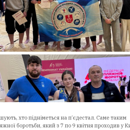
шують, хто підніметься на п’єдестал. Саме таким
ної боротьби, який з 7 по 9 квітня проходив у Ки