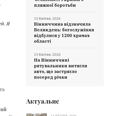
.
пляжної боротьби
13 Квітня, 2026
ед. Я
Вінниччина відзначила
Великдень: богослужіння
відбулися у 1200 храмах
області
13 Квітня, 2026
На Вінниччині
рятувальники витягли
авто, що застрягло
посеред річки
та
Актуальне
вий
13 КВІТНЯ, 2026