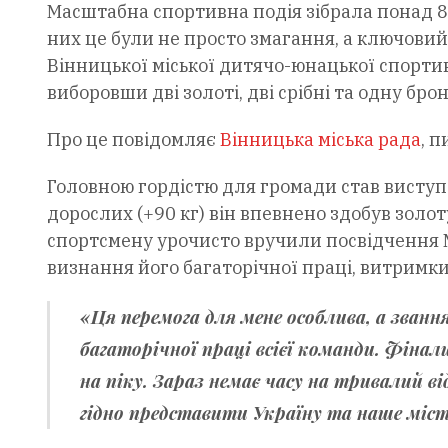
Масштабна спортивна подія зібрала понад 800
них це були не просто змагання, а ключовий
Вінницької міської дитячо-юнацької спорти
виборовши дві золоті, дві срібні та одну бро
Про це повідомляє
Вінницька міська рада
, 
Головною гордістю для громади став виступ 
дорослих (+90 кг) він впевнено здобув золоту
спортсмену урочисто вручили посвідчення 
визнання його багаторічної праці, витримки
«Ця перемога для мене особлива, а зван
багаторічної праці всієї команди. Фіна
на піку. Зараз немає часу на тривалий ві
гідно представити Україну та наше міст