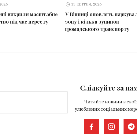
2026
13 КВІТНЯ, 2026
ині викрили масштабне
У Вінниці оновлять паркува
тво під час нересту
зону і кілька зупинок
громадського транспорту
Слідкуйте за на
Читайте новини в свої
улюблених соціальних мер