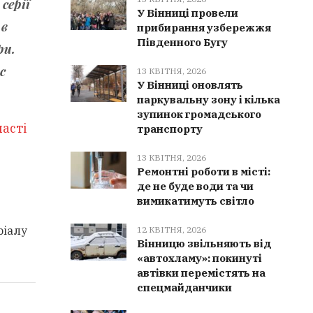
серії
У Вінниці провели
 в
прибирання узбережжя
Південного Бугу
ри.
с
13 КВІТНЯ, 2026
У Вінниці оновлять
паркувальну зону і кілька
зупинок громадського
асті
транспорту
13 КВІТНЯ, 2026
Ремонтні роботи в місті:
де не буде води та чи
вимикатимуть світло
ріалу
12 КВІТНЯ, 2026
Вінницю звільняють від
«автохламу»: покинуті
автівки перемістять на
спецмайданчики