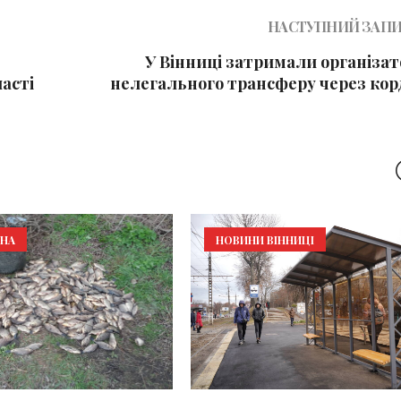
НАСТУПНИЙ ЗАП
У Вінниці затримали організат
асті
нелегального трансферу через кор
ИНА
НОВИНИ ВІННИЦІ