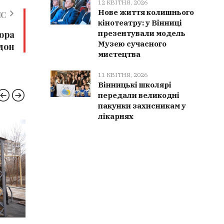
12 КВІТНЯ, 2026
Нове життя колишнього
ИС
кінотеатру: у Вінниці
презентували модель
ора
Музею сучасного
дон
мистецтва
11 КВІТНЯ, 2026
Вінницькі школярі
передали великодні
пакунки захисникам у
лікарнях
ПОЛІЦІЯ
ВІНН