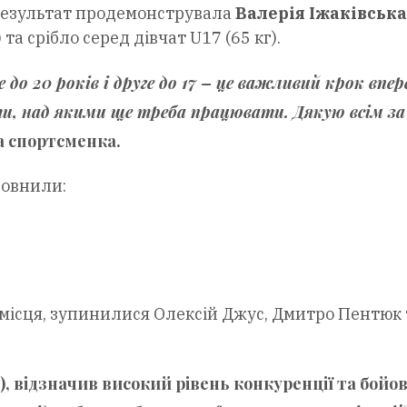
 результат продемонструвала
Валерія Іжаківська
 та срібло серед дівчат U17 (65 кг).
до 20 років і друге до 17 – це важливий крок впер
и, над якими ще треба працювати. Дякую всім за
а спортсменка.
овнили:
і місця, зупинилися Олексій Джус, Дмитро Пентюк 
, відзначив високий рівень конкуренції та бойо