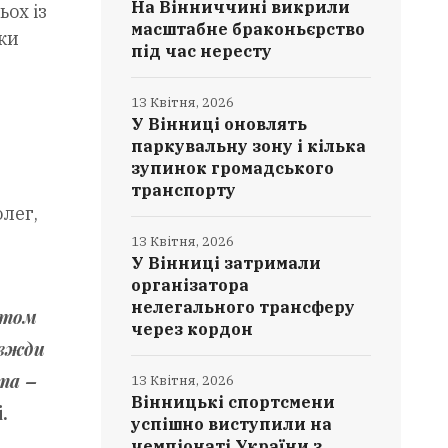
На Вінниччині викрили
ох із
масштабне браконьєрство
ки
під час нересту
13 Квітня, 2026
У Вінниці оновлять
паркувальну зону і кілька
зупинок громадського
транспорту
олег,
13 Квітня, 2026
У Вінниці затримали
організатора
нелегального трансферу
атом
через кордон
авжди
та –
13 Квітня, 2026
Вінницькі спортсмени
і
.
успішно виступили на
чемпіонаті України з