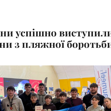
ени успішно виступил
їни з пляжної боротьб