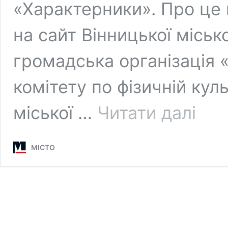
«Характерники». Про це
на сайт Вінницької місько
громадська організація «
комітету по фізичній куль
Драйв,
міської …
Читати далі
перешко
та
перші
МІСТО
перемоги
у
Вінниці
відбудет
дитячий
забіг
«Характ