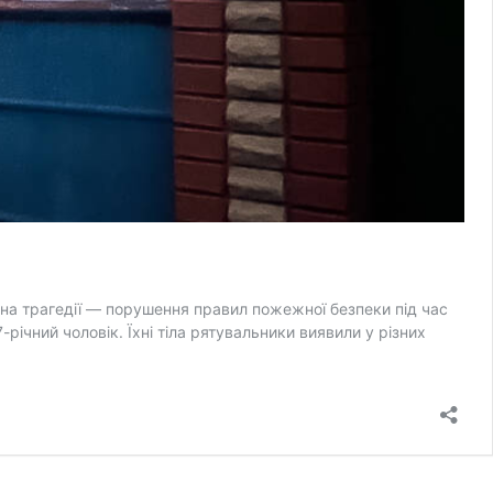
на трагедії — порушення правил пожежної безпеки під час
річний чоловік. Їхні тіла рятувальники виявили у різних