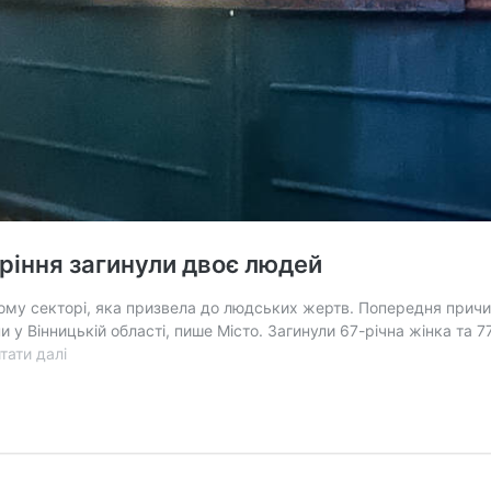
уріння загинули двоє людей
вому секторі, яка призвела до людських жертв. Попередня причи
у Вінницькій області, пише Місто. Загинули 67-річна жінка та 77-
На
тати далі
Вінниччині
під
час
пожежі
через
куріння