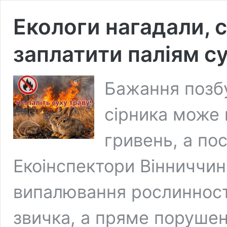
Екологи нагадали, 
заплатити паліям су
Бажання позб
сірника може 
гривень, а по
Екоінспектори Вінниччи
випалювання рослинност
звичка, а пряме порушен