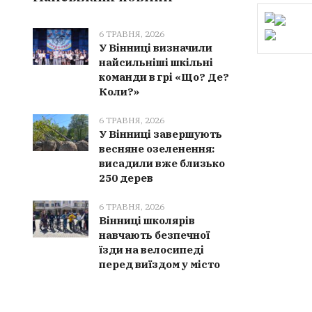
6 ТРАВНЯ, 2026
У Вінниці визначили
найсильніші шкільні
команди в грі «Що? Де?
Коли?»
6 ТРАВНЯ, 2026
У Вінниці завершують
весняне озеленення:
висадили вже близько
250 дерев
6 ТРАВНЯ, 2026
Вінниці школярів
навчають безпечної
їзди на велосипеді
перед виїздом у місто