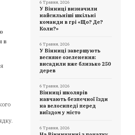
6 Травня, 2026
У Вінниці визначили
найсильніші шкільні
команди в грі «Що? Де?
Коли?»
о
я в
6 Травня, 2026
У Вінниці завершують
весняне озеленення:
висадили вже близько 250
ня
дерев
6 Травня, 2026
Вінниці школярів
навчають безпечної їзди
кого
на велосипеді перед
виїздом у місто
ядку.
6 Травня, 2026
,
На Вінниччині з початку