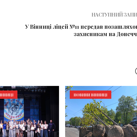
НАСТУПНИЙ ЗАП
У Вінниці ліцей №11 передав позашляхо
захисникам на Донечч
ІННИЦІ
НОВИНИ ВІННИЦІ