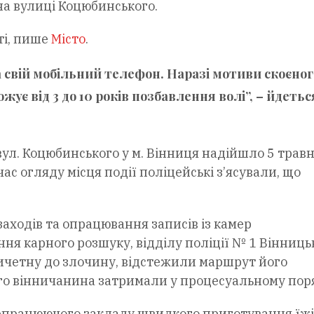
а вулиці Коцюбинського.
ті, пише
Місто
.
а свій мобільний телефон. Наразі мотиви скоєног
є від 3 до 10 років позбавлення волі”, – йдетьс
ул. Коцюбинського у м. Вінниця надійшло 5 трав
ас огляду місця події поліцейські з’ясували, що
аходів та опрацювання записів із камер
я карного розшуку, відділу поліції № 1 Вінниць
ичетну до злочину, відстежили маршрут його
ого вінничанина затримали у процесуальному пор
непрацюючого закладу швидкого приготування їжі