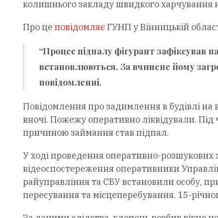
колишнього закладу швидкого харчування н
Про це
повідомляє
ГУНП у Вінницькій облас
“Процес підпалу фігурант зафіксував н
встановлюються. За вчинене йому загрожу
повідомленні.
Повідомлення про задимлення в будівлі на в
вночі. Пожежу оперативно ліквідували. Під ч
причиною займання став підпал.
У ході проведення оперативно-розшукових з
відеоспостереження оперативники Управлінн
райуправління та СБУ встановили особу, пр
пересування та місцеперебування. 15-річн
За даними слідства, хлопець розбив вікно 