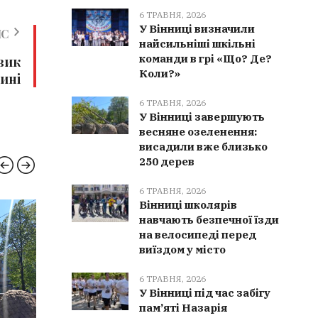
6 ТРАВНЯ, 2026
У Вінниці визначили
ИС
найсильніші шкільні
команди в грі «Що? Де?
вик
Коли?»
ині
6 ТРАВНЯ, 2026
У Вінниці завершують
весняне озеленення:
висадили вже близько
250 дерев
6 ТРАВНЯ, 2026
Вінниці школярів
навчають безпечної їзди
НОВИНИ ВІННИЦІ
ВІНН
на велосипеді перед
виїздом у місто
6 ТРАВНЯ, 2026
У Вінниці під час забігу
пам’яті Назарія