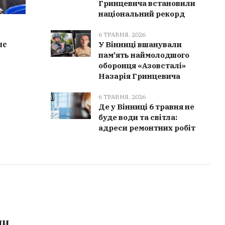
Гринцевича встановили
національний рекорд
6 ТРАВНЯ, 2026
6 ТРАВН
6 ТРАВНЯ, 2026
не
Вінниці школярів навчають
На Вінни
У Вінниці вшанували
пам’ять наймолодшого
безпечної їзди на велосипеді
знищили
оборонця «Азовсталі»
перед виїздом у місто
предмет
Назарія Гринцевича
6 ТРАВНЯ, 2026
Де у Вінниці 6 травня не
буде води та світла:
адреси ремонтних робіт
ми