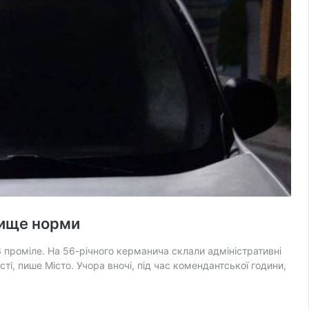
 вище норми
3 проміле. На 56-річного керманича склали адміністративні
ті, пише Місто. Учора вночі, під час комендантської години,