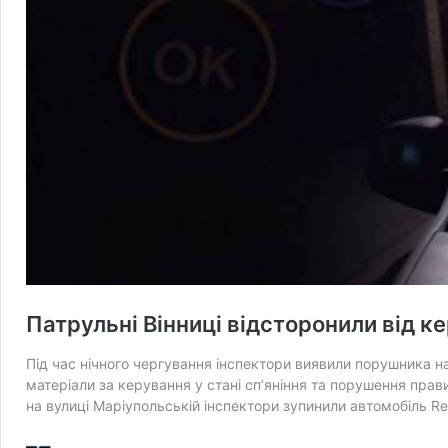
Патрульні Вінниці відсторонили від к
Під час нічного чергування інспектори виявили порушника на
матеріали за керування у стані сп’яніння та порушення прави
на вулиці Маріупольській інспектори зупинили автомобіль Re