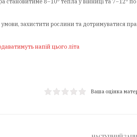
ра становитиме 8–10° тепла у вінниці та 7–12° по
 умови, захистити рослини та дотримуватися пр
родаватимуть напій цього літа
Ваша оцінка мате
НАСТУПНИЙ ЗАП