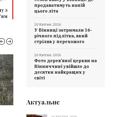
продаватимуть напій
у з
цього літа
’ям
20 Квітня, 2026
У Вінниці затримали 16-
річного підлітка, який
стріляв у перехожого
20 Квітня, 2026
Фото дерев’яної церкви на
НОВИНИ ВІННИЦІ
КРИМІ
Вінниччині увійшло до
десятки найкращих у
світі
Актуальне
20 КВІТНЯ, 2026
20 КВІТ
20 КВІТНЯ, 2026