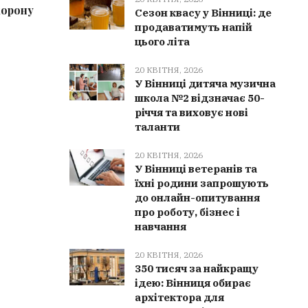
хорону
Сезон квасу у Вінниці: де
У Вінниц
Сезон квасу у Вінниці: де
продаватимуть напій цього літа
підлітка
продаватимуть напій
цього літа
перехож
20 КВІТНЯ, 2026
У Вінниці дитяча музична
школа №2 відзначає 50-
річчя та виховує нові
таланти
20 КВІТНЯ, 2026
У Вінниці ветеранів та
їхні родини запрошують
до онлайн-опитування
про роботу, бізнес і
навчання
20 КВІТНЯ, 2026
350 тисяч за найкращу
ідею: Вінниця обирає
архітектора для