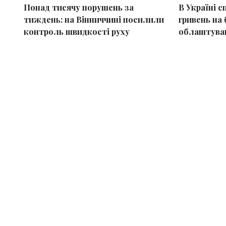
Понад тисячу порушень за
В Україні 
тиждень: на Вінниччині посилили
гривень на 
контроль швидкості руху
облаштуван