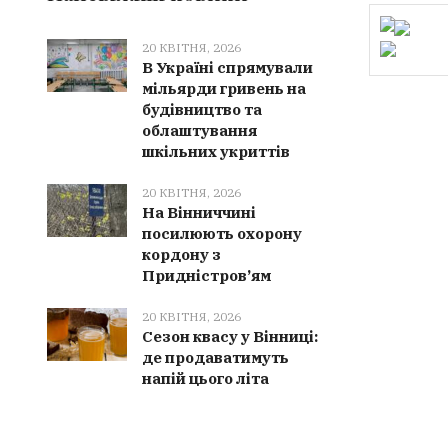
20 КВІТНЯ, 2026
В Україні спрямували
мільярди гривень на
будівництво та
облаштування
шкільних укриттів
20 КВІТНЯ, 2026
На Вінниччині
посилюють охорону
кордону з
Придністров’ям
20 КВІТНЯ, 2026
Сезон квасу у Вінниці:
де продаватимуть
напій цього літа