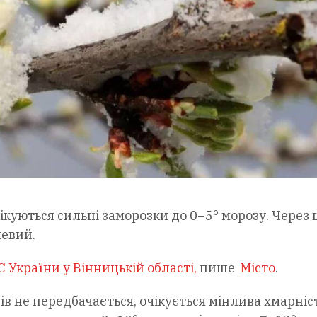
чікуються сильні заморозки до 0–5° морозу. Через 
чевий.
 України у Вінницькій області,
пише
Місто
.
в не передбачається, очікується мінлива хмарніст