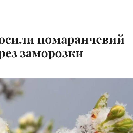
лосили помаранчевий
ерез заморозки