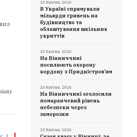
20 Квітня, 2026
В Україні спрямували
мільярди гривень на
будівництво та
авил
облаштування шкільних
укриттів
20 Квітня, 2026
На Вінниччині
посилюють охорону
кордону з Придністров’ям
20 Квітня, 2026
ріалу
На Вінниччині оголосили
помаранчевий рівень
небезпеки через
заморозки
20 Квітня, 2026
ИС
Сезон квасу у Вінниці: де