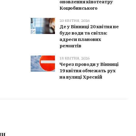
оновлення кінотеатру
Коцюбинського
20 КВІТНЯ, 2026
Де у Вінниці 20 квітня не
буде води та світла:
адреси планових
ремонтів
18 КВІТНЯ, 2026
Через проводи у Вінниці
19 квітня обмежать рух
на вулиці Хресній
ми