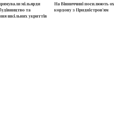
спрямували мільярди
На Вінниччині посилюють о
будівництво та
кордону з Придністров’ям
ня шкільних укриттів