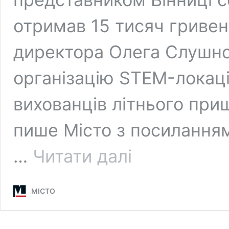
отримав 15 тисяч гривен
директора Олега Слушно
організацію STEM-локаці
вихованців літнього при
пише Місто з посиланням
Вінницький
…
Читати далі
ліцей
№20
вдруге
МІСТО
поспіль
виграв
всеукраїнський
грант