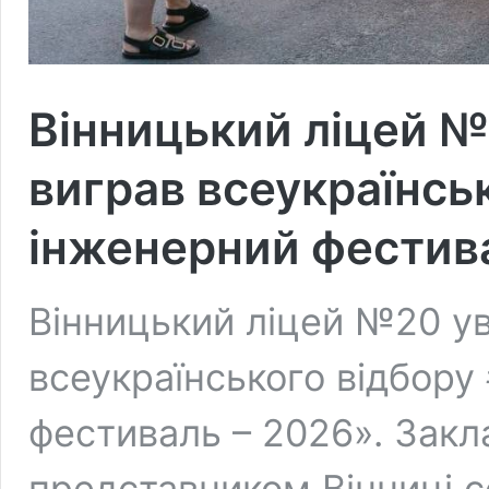
Вінницький ліцей №
виграв всеукраїнсь
інженерний фестив
Вінницький ліцей №20 у
всеукраїнського відбору
фестиваль – 2026». Закл
представником Вінниці с