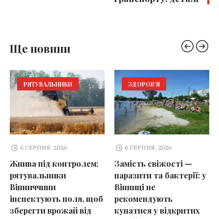
Ще новини
РЯТУВАЛЬНИКИ
ЗДОРОВ'Я
6 СЕРПНЯ, 2026
6 СЕРПНЯ, 2026
Жнива під контролем:
Замість свіжості —
рятувальники
паразити та бактерії: у
Вінниччини
Вінниці не
інспектують поля, щоб
рекомендують
зберегти врожай від
купатися у відкритих