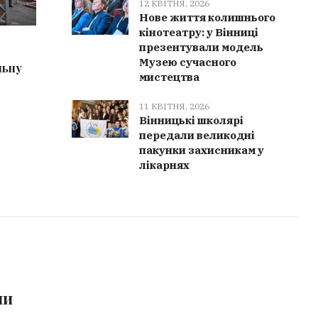
12 КВІТНЯ, 2026
Нове життя колишнього
кінотеатру: у Вінниці
13 КВІТНЯ, 2026
13 КВІТ
презентували модель
Музею сучасного
льну
У Вінниці затримали організатора
Вінниць
мистецтва
нелегального трансферу через
виступил
кордон
пляжної
11 КВІТНЯ, 2026
Вінницькі школярі
передали великодні
пакунки захисникам у
лікарнях
ми