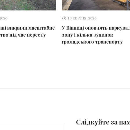
2026
13 КВІТНЯ, 2026
ині викрили масштабне
У Вінниці оновлять паркува
тво під час нересту
зону і кілька зупинок
громадського транспорту
Слідкуйте за на