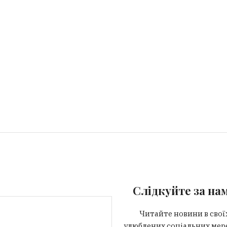
Слідкуйте за на
Читайте новини в свої
улюблених соціальних мер