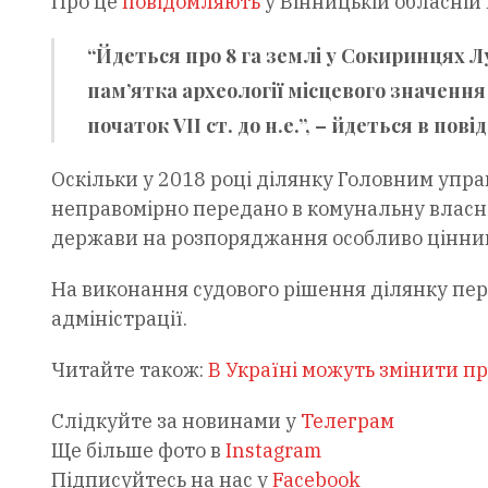
Про це
повідомляють
у Вінницькій обласній
“Йдеться про 8 га землі у Сокиринцях 
пам’ятка археології місцевого значення 
початок VІІ ст. до н.е.”, – йдеться в пові
Оскільки у 2018 році ділянку Головним упр
неправомірно передано в комунальну власні
держави на розпоряджання особливо цінн
На виконання судового рішення ділянку пер
адміністрації.
Читайте також:
В Україні можуть змінити пра
Слідкуйте за новинами у
Телеграм
Ще більше фото в
Instagram
Підписуйтесь на нас у
Facebook