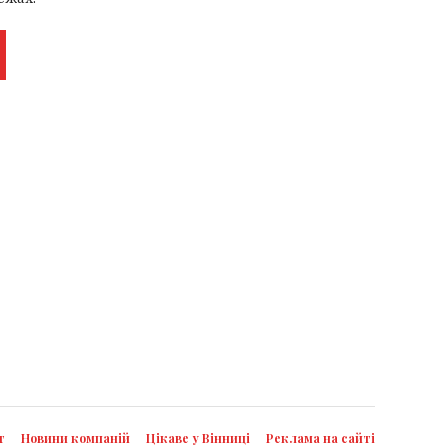
т
Новини компаній
Цікаве у Вінниці
Реклама на сайті