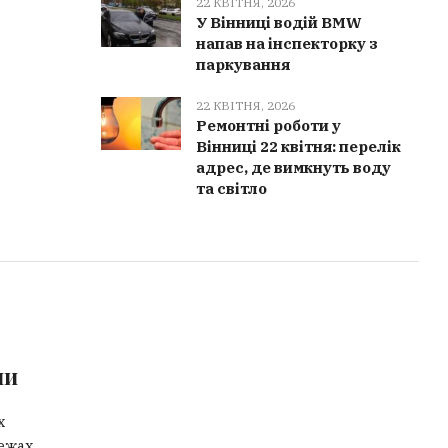
22 КВІТНЯ, 2026
У Вінниці водій BMW
напав на інспекторку з
паркування
22 КВІТНЯ, 2026
Ремонтні роботи у
Вінниці 22 квітня: перелік
адрес, де вимкнуть воду
та світло
ми
х
ежах.