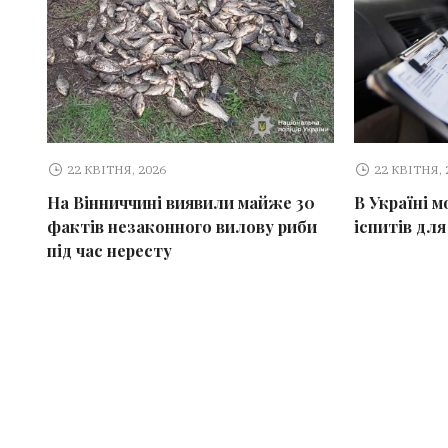
22 КВІТНЯ, 2026
22 КВІТНЯ, 
На Вінниччині виявили майже 30
В Україні 
фактів незаконного вилову риби
іспитів для
під час нересту