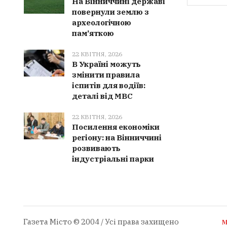
На Вінниччині державі
повернули землю з
археологічною
пам’яткою
22 КВІТНЯ, 2026
В Україні можуть
змінити правила
іспитів для водіїв:
деталі від МВС
22 КВІТНЯ, 2026
Посилення економіки
регіону: на Вінниччині
розвивають
індустріальні парки
Газета Місто © 2004 / Усі права захищено
М