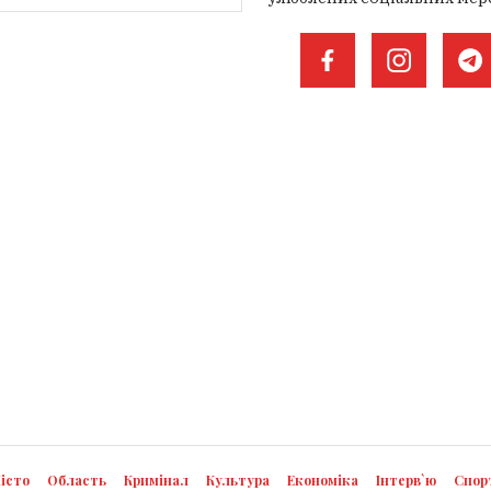
істо
Область
Кримінал
Культура
Економіка
Інтерв`ю
Спор