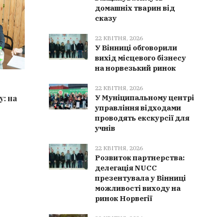
домашніх тварин від
сказу
22 КВІТНЯ, 2026
У Вінниці обговорили
вихід місцевого бізнесу
на норвезький ринок
22 КВІТНЯ, 2026
22 КВІТ
22 КВІТНЯ, 2026
: на
У Вінниці з травня
На Вінн
У Муніципальному центрі
управління відходами
вакцинуватимуть домашніх тварин
графік 
проводять екскурсії для
від сказу
учнів
22 КВІТНЯ, 2026
Розвиток партнерства:
делегація NUCC
презентувала у Вінниці
можливості виходу на
ринок Норвегії