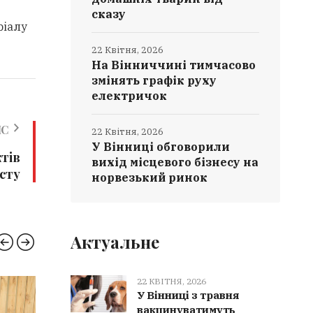
сказу
ріалу
22 Квітня, 2026
На Вінниччині тимчасово
змінять графік руху
електричок
ИС
22 Квітня, 2026
У Вінниці обговорили
тів
вихід місцевого бізнесу на
есту
норвезький ринок
Актуальне
22 КВІТНЯ, 2026
У Вінниці з травня
НОВИНИ ВІННИЦІ
УКРЗА
вакцинуватимуть