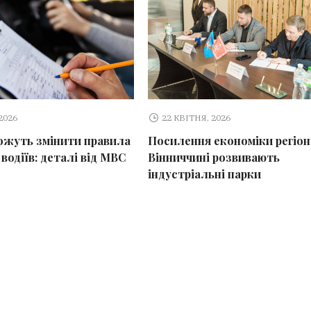
2026
22 КВІТНЯ, 2026
можуть змінити правила
Посилення економіки регіону
 водіїв: деталі від МВС
Вінниччині розвивають
індустріальні парки