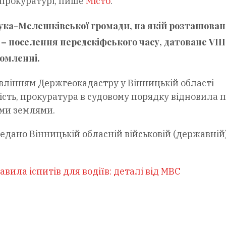
 прокуратурі, пише
Місто
.
Лука-Мелешківської громади, на якій розташован
– поселення передскіфського часу, датоване VIII
домленні.
авлінням Держгеокадастру у Вінницькій області
сть, прокуратура в судовому порядку відновила 
ими землями.
едано Вінницькій обласній військовій (державній
вила іспитів для водіїв: деталі від МВС