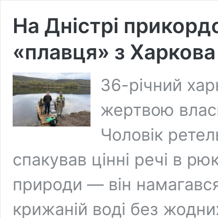
На Дністрі прикорд
«плавця» з Харкова
36-річний хар
жертвою власн
Чоловік ретел
спакував цінні речі в рю
природи — він намагався
крижаній воді без жодни