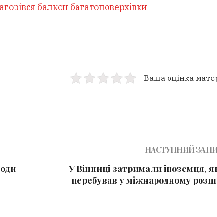
агорівся балкон багатоповерхівки
Ваша оцінка мате
НАСТУПНИЙ ЗАП
ходи
У Вінниці затримали іноземця, я
перебував у міжнародному розш