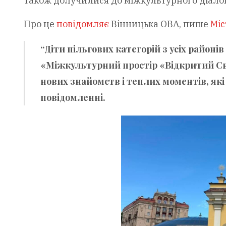
також долучилися до міжкультурного діалог
Про це
повідомляє
Вінницька ОВА, пише
Міс
“Діти пільгових категорій з усіх районів
«Міжкультурний простір «Відкритий Світ
нових знайомств і теплих моментів, які 
повідомленні.