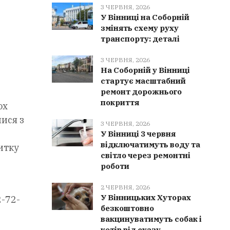
3 ЧЕРВНЯ, 2026
У Вінниці на Соборній
змінять схему руху
транспорту: деталі
3 ЧЕРВНЯ, 2026
На Соборній у Вінниці
стартує масштабний
ремонт дорожнього
покриття
ох
ися з
3 ЧЕРВНЯ, 2026
У Вінниці 3 червня
відключатимуть воду та
итку
світло через ремонтні
роботи
2 ЧЕРВНЯ, 2026
У Вінницьких Хуторах
2-72-
безкоштовно
вакцинуватимуть собак і
котів від сказу