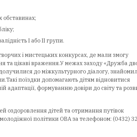
х обставинах;
ліку;
лідність I або II групи.
творчих і мистецьких конкурсах, де мали змогу
ння та цікаві враження.У межах заходу «Дружба дв
 долучилися до міжкультурного діалогу, знайомил
ни.Такі поїздки допомагають дітям відновитися
ій адаптації, формуванню довіри до світу та розв
ей оздоровлення дітей та отримання путівок
молодіжної політики ОВА за телефоном: (0432) 3