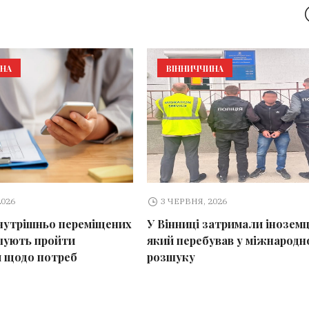
ИНА
ВІННИЧЧИНА
2026
3 ЧЕРВНЯ, 2026
внутрішньо переміщених
У Вінниці затримали іноземц
шують пройти
який перебував у міжнародн
 щодо потреб
розшуку