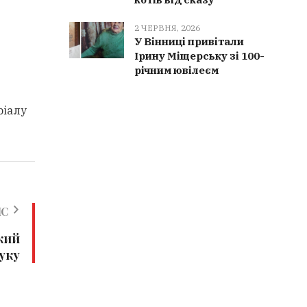
2 ЧЕРВНЯ, 2026
У Вінниці привітали
Ірину Міщерську зі 100-
річним ювілеєм
ріалу
ИС
кий
уку