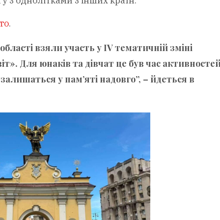
у з однолітками з інших країн.
то
.
 області взяли участь у IV тематичній зміні
». Для юнаків та дівчат це був час активностей
залишаться у пам’яті надовго”, – йдеться в