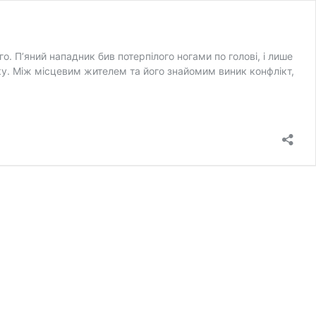
. П’яний нападник бив потерпілого ногами по голові, і лише
ку. Між місцевим жителем та його знайомим виник конфлікт,
оків
юрми
а
орстоке
обиття
рисудили
меринчанину