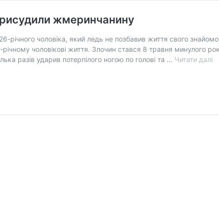
 присудили жмеринчанину
-річного чоловіка, який ледь не позбавив життя свого знайомого
-річному чоловікові життя. Злочин стався 8 травня минулого ро
11
ілька разів ударив потерпілого ногою по голові та …
Читати далі
р
т
з
ж
п
п
ж