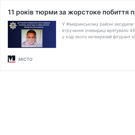
11 років тюрми за жорстоке побиття
У Жмеринському районі засудили 26
втручання очевидиці врятувало 44
у ході якого нетверезий фігурант к
МІСТО