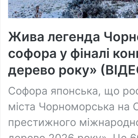
Жива легенда Чорн
софора у фіналі ко
дерево року» (ВІДЕ
Софора японська, що ро
міста Чорноморська на О
престижного міжнародно
дерево 2026 року». Це 6