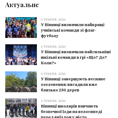
Актуальне
6 ТРАВНЯ, 2026
У Вінниці визначили найкращі
учнівські команди зі флаг-
футболу
6 ТРАВНЯ, 2026
У Вінниці визначили найсильніші
шкільні команди в грі «Що? Де?
Коли?»
6 ТРАВНЯ, 2026
У Вінниці завершують весняне
озеленення: висадили вже
близько 250 дерев
6 ТРАВНЯ, 2026
Вінниці школярів навчають
безпечної їзди на велосипеді
перед виїздом у місто