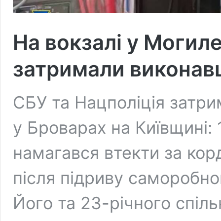
На вокзалі у Могил
затримали виконавц
СБУ та Нацполіція затри
у Броварах на Київщині:
намагався втекти за кор
після підриву саморобно
Його та 23-річного спіл