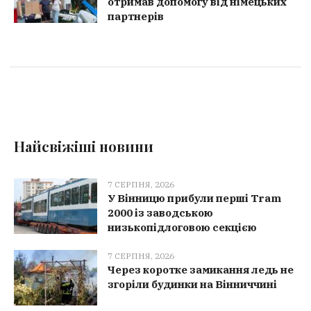
отримав допомогу від німецьких
партнерів
Найсвіжіші новини
7 СЕРПНЯ, 2026
У Вінницю прибули перші Tram
2000 із заводською
низькопідлоговою секцією
7 СЕРПНЯ, 2026
Через коротке замикання ледь не
згоріли будинки на Вінниччині