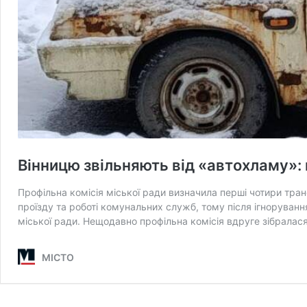
Вінницю звільняють від «автохламу»:
Профільна комісія міської ради визначила перші чотири тран
проїзду та роботі комунальних служб, тому після ігноруван
міської ради. Нещодавно профільна комісія вдруге зібралас
МІСТО