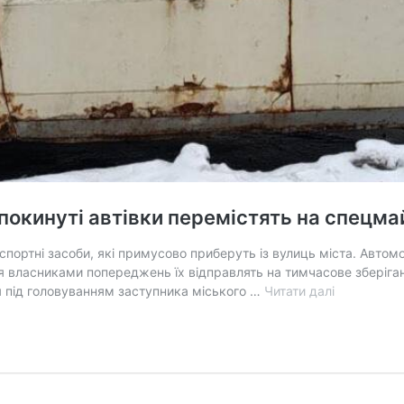
 покинуті автівки перемістять на спецм
спортні засоби, які примусово приберуть із вулиць міста. Автомо
ня власниками попереджень їх відправлять на тимчасове зберіган
Вінницю
я під головуванням заступника міського …
Читати далі
звільняють
від
«автохлам
покинуті
автівки
перемістят