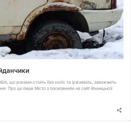
айданчики
білі, що роками стоять без коліс та іржавіють, заважають
ня. Про це пише Місто з посиланням на сайт Вінницької
у»:
ь