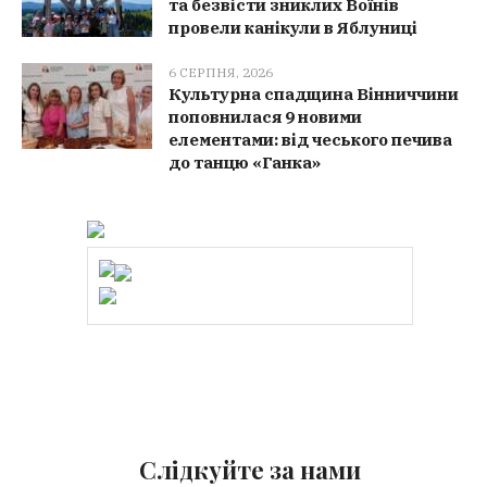
та безвісти зниклих Воїнів
провели канікули в Яблуниці
6 СЕРПНЯ, 2026
Культурна спадщина Вінниччини
поповнилася 9 новими
елементами: від чеського печива
до танцю «Ганка»
Слідкуйте за нами