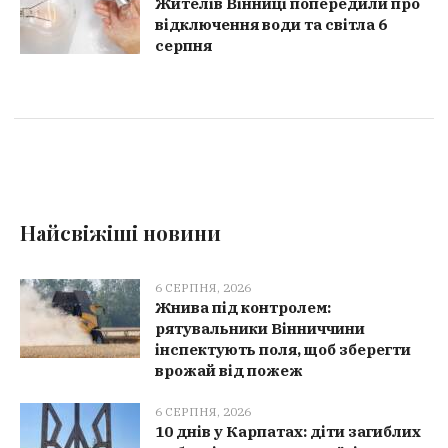
Жителів Вінниці попередили про
відключення води та світла 6
серпня
Найсвіжіші новини
6 СЕРПНЯ, 2026
Жнива під контролем:
рятувальники Вінниччини
інспектують поля, щоб зберегти
врожай від пожеж
6 СЕРПНЯ, 2026
10 днів у Карпатах: діти загиблих