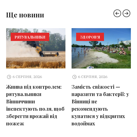
Ще новини
РЯТУВАЛЬНИКИ
ЗДОРОВ'Я
6 СЕРПНЯ, 2026
6 СЕРПНЯ, 2026
Жнива під контролем:
Замість свіжості —
рятувальники
паразити та бактерії: у
Вінниччини
Вінниці не
інспектують поля, щоб
рекомендують
зберегти врожай від
купатися у відкритих
пожеж
водоймах