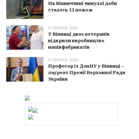
На Вінниччині минулої доби
сталось 11 пожеж
9 СЕРПНЯ, 2026
У Вінниці двоє ветеранів
відкрили виробництво
напівфабрикатів
9 СЕРПНЯ, 2026
Професор із ДонНУ у Вінниці –
лауреат Премії Верховної Ради
України