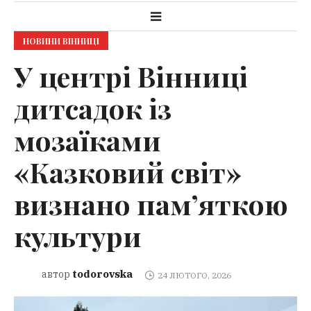
НОВИНИ ВІННИЦІ
У центрі Вінниці
дитсадок із
мозаїками
«Казковий світ»
визнано пам’яткою
культури
todorovska
автор
24 ЛЮТОГО, 2026