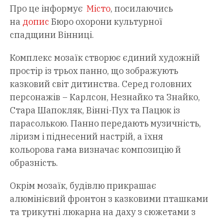
Про це інформує
Місто
, посилаючись
на
допис
Бюро охорони культурної
спадщини Вінниці.
Комплекс мозаїк створює єдиний художній
простір із трьох панно, що зображують
казковий світ дитинства. Серед головних
персонажів – Карлсон, Незнайко та Знайко,
Стара Шапокляк, Вінні-Пух та Пацюк із
парасолькою. Панно передають музичність,
ліризм і піднесений настрій, а їхня
кольорова гама визначає композицію й
образність.
Окрім мозаїк, будівлю прикрашає
алюмінієвий фронтон з казковими пташками
та трикутні люкарна на даху з сюжетами з