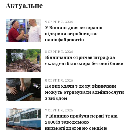
Актуальне
9 СЕРПНЯ, 2026
У Вінниці двоє ветеранів
відкрили виробництво
напівфабрикатів
8 СЕРПНЯ, 2026
Вінничанин отримав штраф за
складені біля озера бетонні блоки
8 СЕРПНЯ, 2026
Не виходячи з дому: вінничани
можуть отримувати адмінпослуги
з виїздом
7 СЕРПНЯ, 2026
У Вінницю прибули перші Tram
2000 із заводською
низькопідлоговою секцією