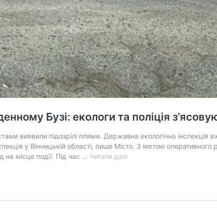
енному Бузі: екологи та поліція з’ясов
стами виявили підозрілі плями. Державна екологічна інспекція вж
екція у Вінницькій області, пише Місто. З метою оперативного р
Плями
 на місце події. Під час …
Читати далі
невідомого
походження
на
Південному
Бузі:
екологи