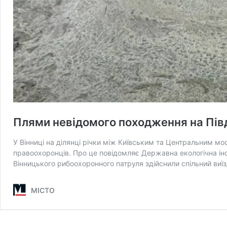
Плями невідомого походження на Півд
У Вінниці на ділянці річки між Київським та Центральним мо
правоохоронців. Про це повідомляє Державна екологічна інсп
Вінницького рибоохоронного патруля здійснили спільний виїзд
МІСТО