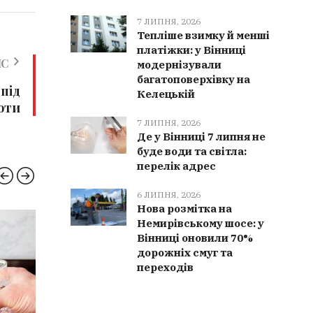
7 ЛИПНЯ, 2026
Тепліше взимку й менші
платіжки: у Вінниці
ИС
модернізували
багатоповерхівку на
під
Келецькій
оти
7 ЛИПНЯ, 2026
Де у Вінниці 7 липня не
буде води та світла:
перелік адрес
6 ЛИПНЯ, 2026
Нова розмітка на
Немирівському шосе: у
ПОЛІЦІЯ
ВІЙНА
Вінниці оновили 70%
дорожніх смуг та
переходів