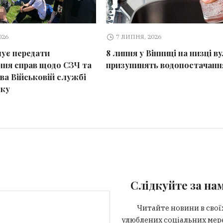
026
7 ЛИПНЯ, 2026
ує передати
8 липня у Вінниці на низці в
ння справ щодо СЗЧ та
призупинять водопостачанн
ва Військовій службі
дку
Слідкуйте за на
Читайте новини в свої
улюблених соціальних мер