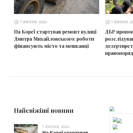
7 ЛИПНЯ, 2026
7 ЛИПНЯ, 2
На Кореї стартував ремонт вулиці
ДБР пропон
Дмитра Михайловського: роботи
розслідува
фінансують місто та мешканці
дезертирст
правопоря
Найсвіжіші новини
7 ЛИПНЯ, 2026
На Кореї стартував