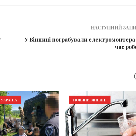
НАСТУПНИЙ ЗАП
у
У Вінниці пограбували електромонтера 
час роб
УКРАЇНА
НОВИНИ ВІННИЦІ