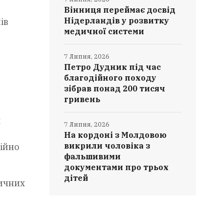
Вінниця переймає досвід
Нідерландів у розвитку
ів
медичної системи
7 Липня, 2026
Петро Дудник під час
благодійного походу
зібрав понад 200 тисяч
гривень
х
7 Липня, 2026
На кордоні з Молдовою
викрили чоловіка з
ційно
фальшивими
документами про трьох
дітей
дичних
ї