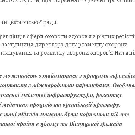
ницької міської ради.
равлінців сфери охорони здоров’я з різних регіоні
яє заступниця директора департаменту охорони
 планування та розвитку охорони здоров’я
Наталі
 це можливість ознайомитися з кращими європей
 контакти з міжнародними партнерами. Особлив
 сучасної медичної інфраструктури, розвитку
 медичних процесів та організації простору,
ме такі підходи можуть бути корисними під час
ашої країни в цілому та Вінницької громади