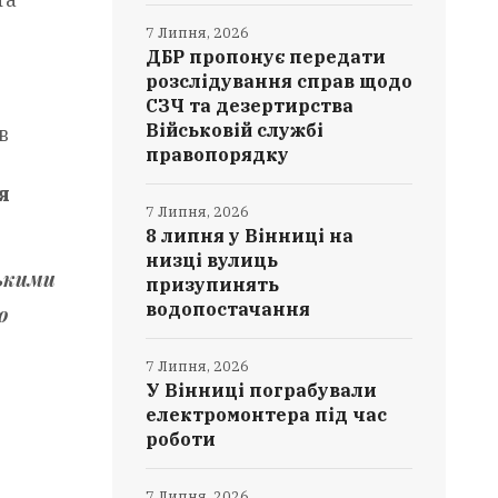
7 Липня, 2026
ДБР пропонує передати
розслідування справ щодо
СЗЧ та дезертирства
Військовій службі
в
правопорядку
я
7 Липня, 2026
8 липня у Вінниці на
низці вулиць
ськими
призупинять
водопостачання
о
7 Липня, 2026
У Вінниці пограбували
електромонтера під час
роботи
7 Липня, 2026