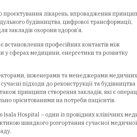
до проєктування лікарень, впровадження принцип
одульного будівництва, цифрової трансформації,
ля закладів охорони здоров’я.
ає встановлення професійних контактів між
и у сферах медицини, енергетики та розвитку
ітекторами, інженерами та менеджерами медични
сучасні підходи до реконструкції та будівництва
а також принципи створення закладів, які є опера
ьно орієнтованими на потреби пацієнтів.
 Isala Hospital – один із провідних клінічних ме
актикою швидкого розгортання сучасної медично
аду.