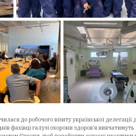
илася до робочого візиту української делегації 
днів фахівці галузі охорони здоров’я вивчатимуть
систем Європи, щоб перейняти сучасні практики 