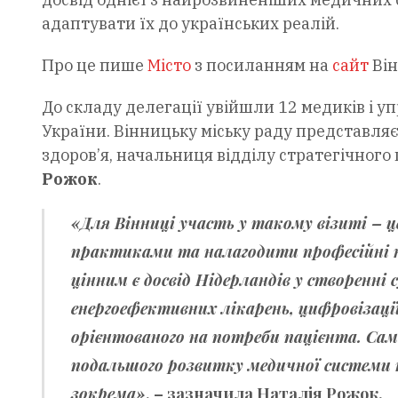
адаптувати їх до українських реалій.
Про це пише
Місто
з посиланням на
сайт
Він
До складу делегації увійшли 12 медиків і уп
України. Вінницьку міську раду представл
здоров’я, начальниця відділу стратегічного
Рожок
.
«Для Вінниці участь у такому візиті –
практиками та налагодити професійні
цінним є досвід Нідерландів у створенні
енергоефективних лікарень, цифровізації
орієнтованого на потреби пацієнта. Са
подальшого розвитку медичної системи н
зокрема»
, – зазначила Наталія Рожок.