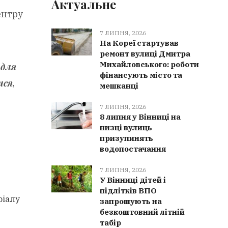
Актуальне
ентру
7 ЛИПНЯ, 2026
На Кореї стартував
ремонт вулиці Дмитра
Михайловського: роботи
 для
фінансують місто та
ися,
мешканці
7 ЛИПНЯ, 2026
8 липня у Вінниці на
низці вулиць
призупинять
водопостачання
7 ЛИПНЯ, 2026
У Вінниці дітей і
підлітків ВПО
ріалу
запрошують на
безкоштовний літній
табір