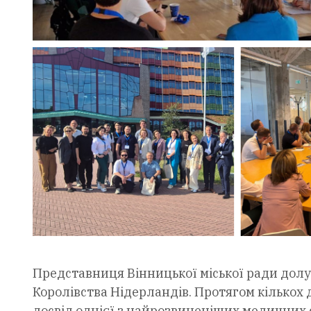
Представниця Вінницької міської ради долуч
Королівства Нідерландів. Протягом кількох 
досвід однієї з найрозвиненіших медичних 