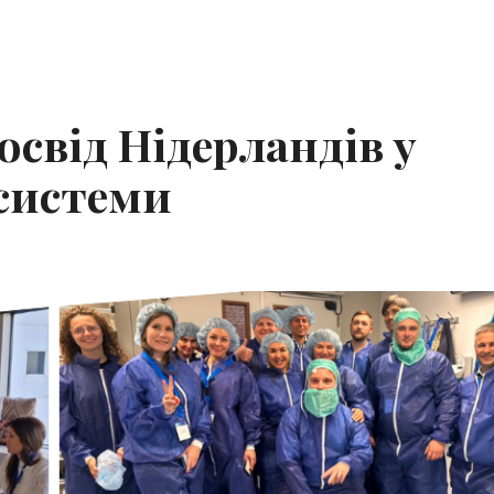
свід Нідерландів у
системи