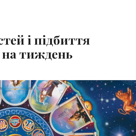
тей і підбиття
п на тиждень