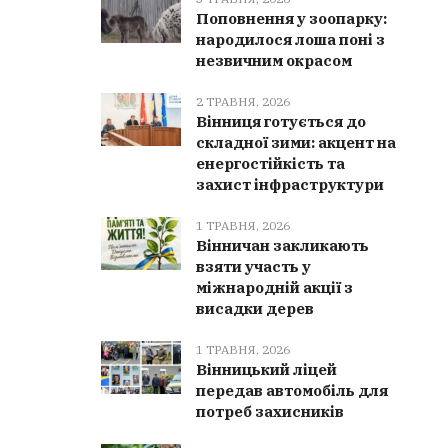
Поповнення у зоопарку:
народилося лоша поні з
незвичним окрасом
2 ТРАВНЯ, 2026
Вінниця готується до
складної зими: акцент на
енергостійкість та
захист інфраструктури
1 ТРАВНЯ, 2026
Вінничан закликають
взяти участь у
міжнародній акції з
висадки дерев
1 ТРАВНЯ, 2026
Вінницький ліцей
передав автомобіль для
потреб захисників