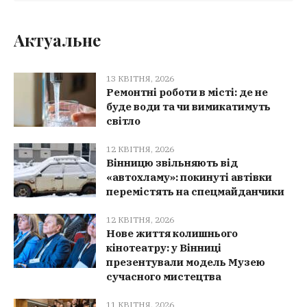
Актуальне
13 КВІТНЯ, 2026
Ремонтні роботи в місті: де не
буде води та чи вимикатимуть
світло
12 КВІТНЯ, 2026
Вінницю звільняють від
«автохламу»: покинуті автівки
перемістять на спецмайданчики
12 КВІТНЯ, 2026
Нове життя колишнього
кінотеатру: у Вінниці
презентували модель Музею
сучасного мистецтва
11 КВІТНЯ, 2026