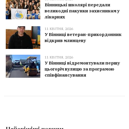
Вінницькі школярі передали
великодні пакунки захисникам у
лікарнях
11 КВІТНЯ, 2026
У Вінниці ветеран-прикордонник
відкрив млинцеву
11 КВІТНЯ, 2026
У Вінниці відремонтували першу
цьогоріч вулицю за програмою
співфінансування
Найсвіжіші новини