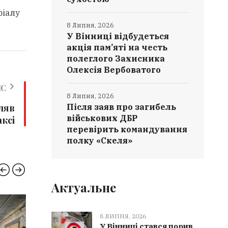
ріалу
8 Липня, 2026
У Вінниці відбудеться
акція пам’яті на честь
полеглого Захисника
Олексія Вербоватого
ИС
8 Липня, 2026
іляв
Після заяв про загибель
військових ДБР
аксі
перевірить командування
полку «Скеля»
Актуальне
РЯТУВАЛЬНИКИ
ВІЙНА
8 ЛИПНЯ, 2026
У Вінниці стався порив