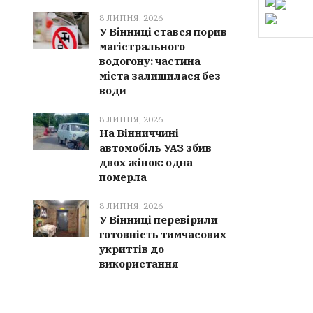
8 ЛИПНЯ, 2026
У Вінниці стався порив
магістрального
водогону: частина
міста залишилася без
води
8 ЛИПНЯ, 2026
На Вінниччині
автомобіль УАЗ збив
двох жінок: одна
померла
8 ЛИПНЯ, 2026
У Вінниці перевірили
готовність тимчасових
укриттів до
використання