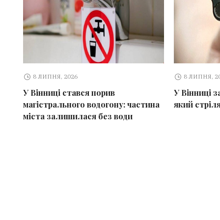
8 ЛИПНЯ, 2026
8 ЛИПНЯ, 2
У Вінниці стався порив
У Вінниці 
магістрального водогону: частина
який стріл
міста залишилася без води