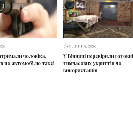
026
8 ЛИПНЯ, 2026
затримали чоловіка,
У Вінниці перевірили готовн
яв по автомобілю таксі
тимчасових укриттів до
використання