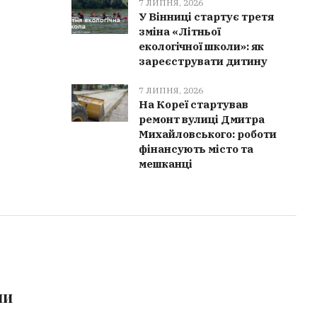
7 ЛИПНЯ, 2026
У Вінниці стартує третя
зміна «Літньої
екологічної школи»: як
зареєструвати дитину
7 ЛИПНЯ, 2026
На Кореї стартував
ремонт вулиці Дмитра
Михайловського: роботи
фінансують місто та
мешканці
ми