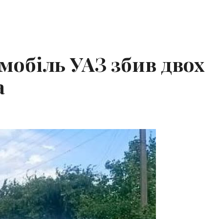
мобіль УАЗ збив двох
а