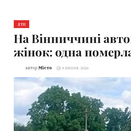
ДТП
На Вінниччині авто
жінок: одна померл
Місто
автор
8 ЛИПНЯ, 2026