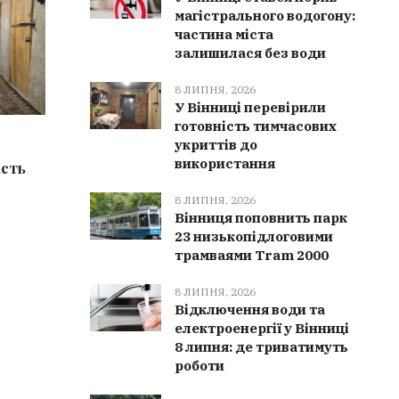
магістрального водогону:
частина міста
залишилася без води
8 ЛИПНЯ, 2026
У Вінниці перевірили
готовність тимчасових
8 ЛИПНЯ, 2026
8 ЛИПН
укриттів до
використання
ість
На Вінниччині за добу сталося 16
У Вінниц
пожеж: вогонь знищив понад 4
на чест
8 ЛИПНЯ, 2026
гектари сухостою
Олексія
Вінниця поповнить парк
23 низькопідлоговими
трамваями Tram 2000
8 ЛИПНЯ, 2026
Відключення води та
електроенергії у Вінниці
8 липня: де триватимуть
роботи