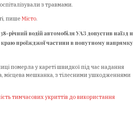
госпіталізували з травмами.
ті, пише
Місто
.
38-річний водій автомобіля УАЗ допустив наїзд 
у краю проїжджої частини в попутному напрямку”
иці померла у кареті швидкої під час надання
а, місцева мешканка, з тілесними ушкодженнями
ність тимчасових укриттів до використання