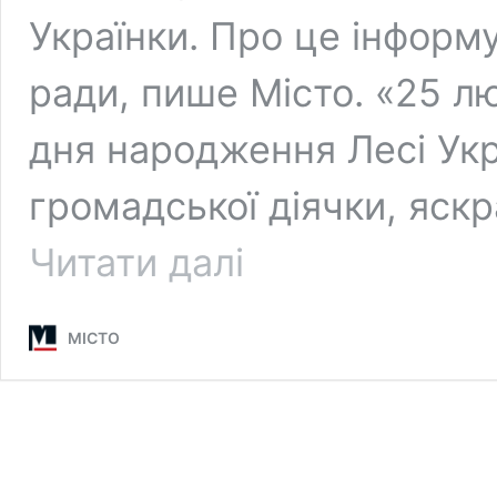
Українки. Про це інформу
ради, пише Місто. «25 л
дня народження Лесі Укр
громадської діячки, яскр
Вінничани
Читати далі
вшанували
Лесю
Українку
МІСТО
поетичними
читаннями