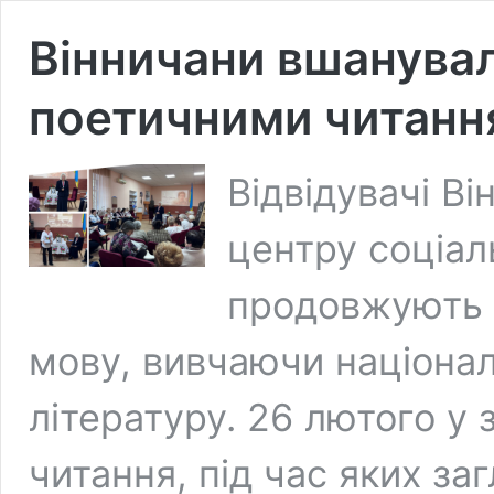
Вінничани вшанува
поетичними читанн
Відвідувачі В
центру соціал
продовжують 
мову, вивчаючи національ
літературу. 26 лютого у 
читання, під час яких за