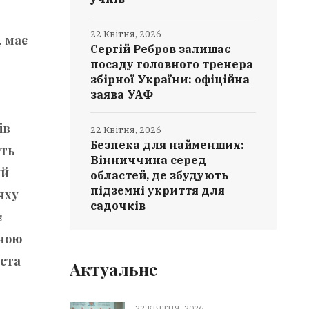
22 Квітня, 2026
 має
Сергій Ребров залишає
посаду головного тренера
збірної України: офіційна
заява УАФ
ів
22 Квітня, 2026
Безпека для найменших:
ють
Вінниччина серед
ий
областей, де збудують
підземні укриття для
яху
садочків
є
иною
ста
Актуальне
22 КВІТНЯ, 2026