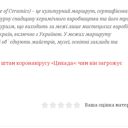
e of Ceramics) – це культурний маршрут, сертифіков
ьтурну спадщину керамічного виробництва та його тра
ризм, що виходить за межі лише мистецьких виробів
 країн, включно з Україною. У межах маршруту
і обʼєднують майстрів, музеї, освітні заклади та
 штам коронавірусу «Цикада»: чим він загрожує
Ваша оцінка мате