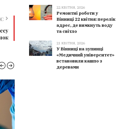
22 КВІТНЯ, 2026
Ремонтні роботи у
ИС
Вінниці 22 квітня: перелік
адрес, де вимкнуть воду
несу
та світло
нок
21 КВІТНЯ, 2026
У Вінниці на зупинці
«Медичний університет»
встановили кашпо з
деревами
НОВИНИ ВІННИЦІ
СПОР