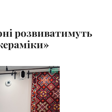
оні розвиватимуть
кераміки»