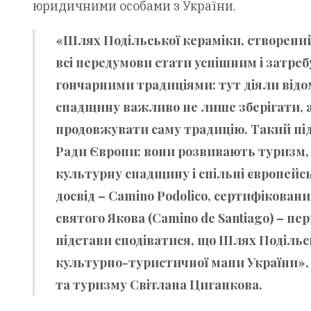
юридичними особами з України.
«Шлях Подільської кераміки, створени
всі передумови стати успішним і затреб
гончарними традиціями: тут діяли відомі
спадщину важливо не лише зберігати, а
продовжувати саму традицію. Такий під
Ради Європи: вони розвивають туризм,
культурну спадщину і спільні європейськ
досвід – Camino Podolico, сертифікова
святого Якова (Camino de Santiago) – п
підстави сподіватися, що Шлях Поділь
культурно-туристичної мапи України»,
та туризму Світлана Циганкова.