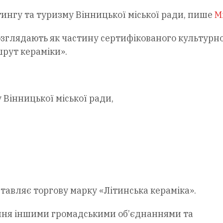
ингу та туризму Вінницької міської ради, пише
М
озглядають як частину сертифікованого культурн
рут кераміки».
Вінницької міської ради,
авляє торгову марку «Літинська кераміка».
ння іншими громадськими об’єднаннями та