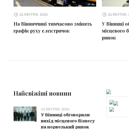
22 КВІТНЯ, 2026
22 КВІТНЯ, 
На Вінниччині тимчасово змінять
У Вінниці о
графік руху електричок
місцевого 
ринок
Найсвіжіші новини
22 КВІТНЯ, 2026
У Вінниці обговорили
вихід місцевого бізнесу
на норвезький ринок