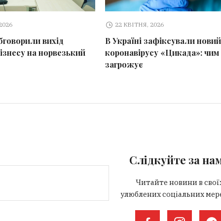
2026
22 КВІТНЯ, 2026
бговорили вихід
В Україні зафіксували нови
бізнесу на норвезький
коронавірусу «Цикада»: чим 
загрожує
Слідкуйте за на
Читайте новини в свої
улюблених соціальних мер