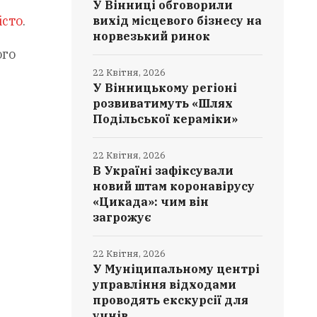
У Вінниці обговорили
істо
.
вихід місцевого бізнесу на
норвезький ринок
ого
22 Квітня, 2026
У Вінницькому регіоні
розвиватимуть «Шлях
Подільської кераміки»
22 Квітня, 2026
В Україні зафіксували
новий штам коронавірусу
«Цикада»: чим він
загрожує
22 Квітня, 2026
У Муніципальному центрі
управління відходами
проводять екскурсії для
учнів