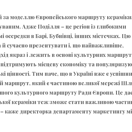
й за моделлю Європейського маршруту кераміки,
уваним. Адже Поділля – це регіон із глибокими
 осередки в Барі, Бубнівці, інших містечках. Цю
 й сучасно презентувати і, що найважливіше,
хід якраз і лежить в основі культурних маршрут
 підтримують місцеву економіку та популяризу
і цінності. Тим паче, що в Україні вже є успішн
ний маршрут, який є частиною великої мережі Шл
ершого культурного маршруту Ради Європи. Це да
ської кераміки теж зможе стати важливою част
 – каже директорка департаменту маркетингу мі