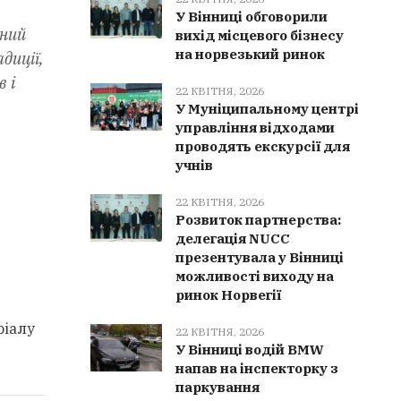
У Вінниці обговорили
аний
вихід місцевого бізнесу
на норвезький ринок
диції,
 і
22 КВІТНЯ, 2026
У Муніципальному центрі
управління відходами
проводять екскурсії для
учнів
22 КВІТНЯ, 2026
Розвиток партнерства:
делегація NUCC
презентувала у Вінниці
можливості виходу на
ринок Норвегії
ріалу
22 КВІТНЯ, 2026
У Вінниці водій BMW
напав на інспекторку з
паркування