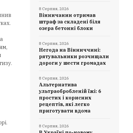
8 Серпня, 2026
инив
Вінничанин отримав
штраф за складені біля
ках.
озера бетонні блоки
на
8 Серпня, 2026
ям,
Негода на Вінниччині:
н
рятувальники розчищали
тизу.
дороги у шести громадах
8 Серпня, 2026
Альтернатива
ультраобробленій їжі: 6
простих і корисних
рецептів, які легко
приготувати вдома
рі.
8 Серпня, 2026
В Україні по-новому