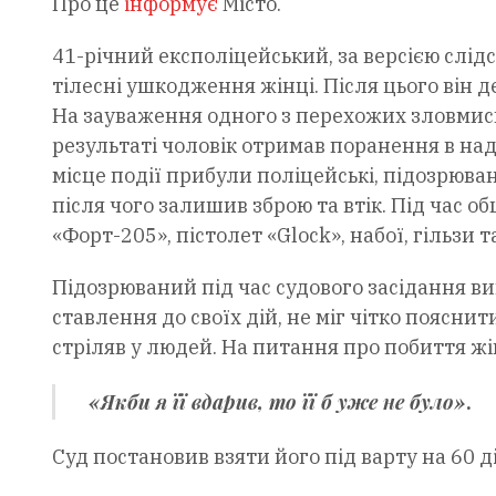
Про це
інформує
Місто.
41-річний експоліцейський, за версією слід
тілесні ушкодження жінці. Після цього він 
На зауваження одного з перехожих зловмисн
результаті чоловік отримав поранення в над
місце події прибули поліцейські, підозрю
після чого залишив зброю та втік. Під час о
«Форт-205», пістолет «Glock», набої, гільзи 
Підозрюваний під час судового засідання ви
ставлення до своїх дій, не міг чітко поясни
стріляв у людей. На питання про побиття жін
«Якби я її вдарив, то її б уже не було»
.
Суд постановив взяти його під варту на 60 д