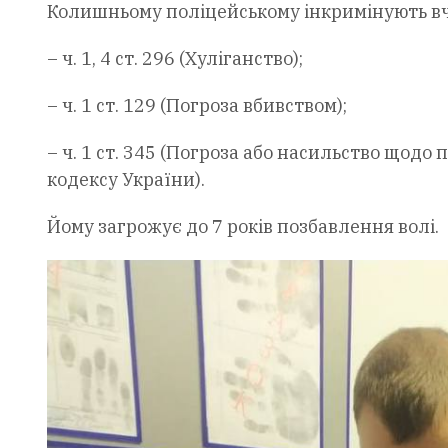
Колишньому поліцейському інкримінують вч
– ч. 1, 4 ст. 296 (Хуліганство);
– ч. 1 ст. 129 (Погроза вбивством);
– ч. 1 ст. 345 (Погроза або насильство щод
кодексу України).
Йому загрожує до 7 років позбавлення волі.