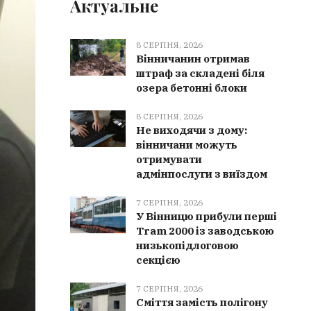
Актуальне
8 СЕРПНЯ, 2026
Вінничанин отримав
штраф за складені біля
озера бетонні блоки
8 СЕРПНЯ, 2026
Не виходячи з дому:
вінничани можуть
отримувати
адмінпослуги з виїздом
7 СЕРПНЯ, 2026
У Вінницю прибули перші
Tram 2000 із заводською
низькопідлоговою
секцією
7 СЕРПНЯ, 2026
Сміття замість полігону