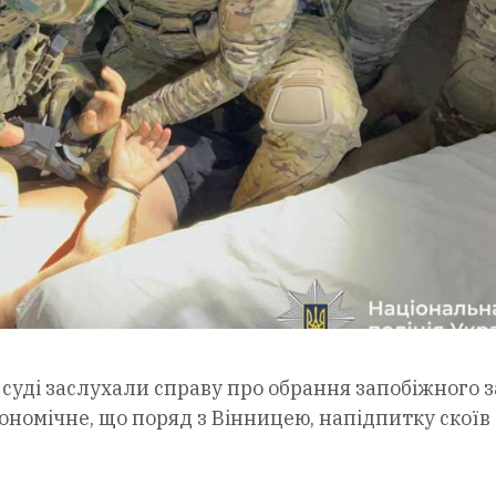
у суді заслухали справу про обрання запобіжного 
рономічне, що поряд з Вінницею, напідпитку скоїв