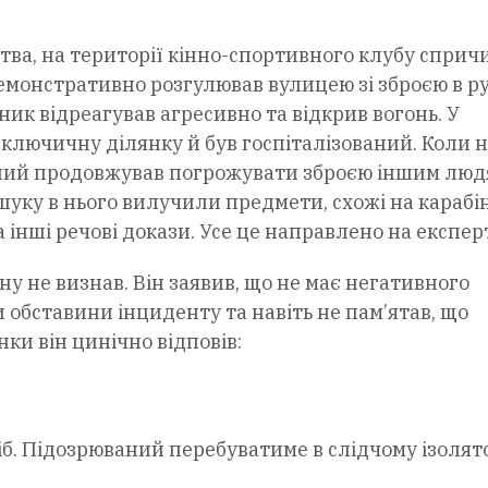
ства, на території кінно-спортивного клубу сприч
демонстративно розгулював вулицею зі зброєю в ру
ик відреагував агресивно та відкрив вогонь. У
ключичну ділянку й був госпіталізований. Коли 
ваний продовжував погрожувати зброєю іншим люд
бшуку в нього вилучили предмети, схожі на карабі
та інші речові докази. Усе це направлено на експер
ну не визнав. Він заявив, що не має негативного
ти обставини інциденту та навіть не пам’ятав, що
ки він цинічно відповів:
іб. Підозрюваний перебуватиме в слідчому ізолято