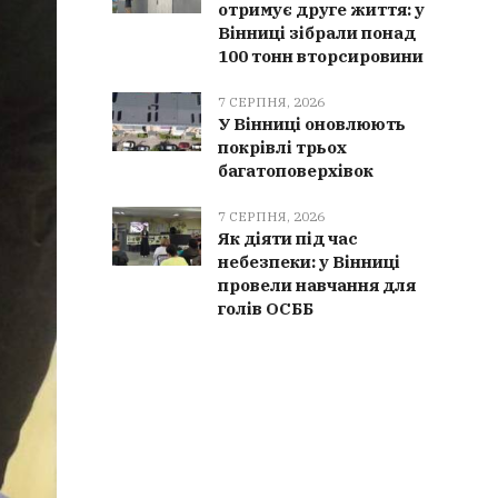
отримує друге життя: у
Вінниці зібрали понад
100 тонн вторсировини
7 СЕРПНЯ, 2026
У Вінниці оновлюють
покрівлі трьох
багатоповерхівок
7 СЕРПНЯ, 2026
Як діяти під час
небезпеки: у Вінниці
провели навчання для
голів ОСББ