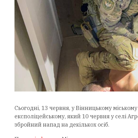
Сьогодні, 13 червня, у Вінницькому міськом
експоліцейському, який 10 червня у селі Аг
збройний напад на декількох осіб.