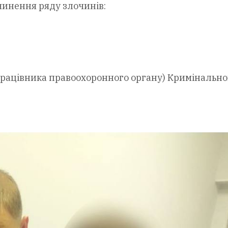
инення ряду злочинів:
о працівника правоохоронного органу) Кримінально