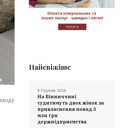
Найсвіжіше
8 Серпня, 2026
На Вінниччині
заходу
судитимуть двох жінок за
привласнення понад 3
млн грн
держпідприємства