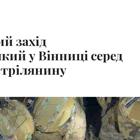
ий захід
кий у Вінниці серед
 стрілянину