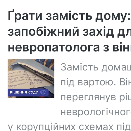
Ґрати замість дому
запобіжний захід дл
невропатолога з ві
Замість дома
під вартою. В
переглянув рі
неврологічног
у корупційних схемах під