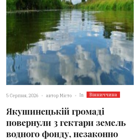
Вінниччина
In
5 Серпня, 2026
автор
Місто
Якушинецькій громаді
повернули 3 гектари земель
водного фонду, незаконно