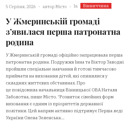
Вінниччина
In
5 Серпня, 2026
автор
Місто
У Жмеринській громаді
з’явилася перша патронатна
родина
У Жмеринській громаді офіційно запрацювала перша
патронатна родина. Подружжя Інна та Віктор Заводні
пройшли спеціальне навчання й готові тимчасово
приймати на виховання дітей, які опинилися у
складних життєвих обставинах. Про
це повідомила начальниця Вінницької ОВА Наталя
Заболотна, пише Місто. “Розвиток сімейних форм
виховання є одним із пріоритетів державної
політики. Цей напрям активно підтримує Перша леді
України Олена Зеленська....